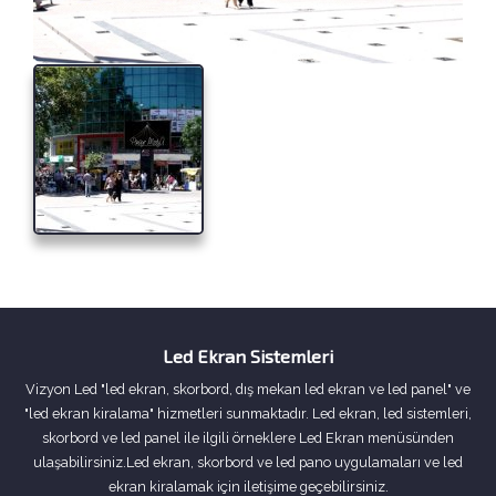
Led Ekran Sistemleri
Vizyon Led "led ekran, skorbord, dış mekan led ekran ve led panel" ve
"led ekran kiralama" hizmetleri sunmaktadır. Led ekran, led sistemleri,
skorbord ve led panel ile ilgili örneklere Led Ekran menüsünden
ulaşabilirsiniz.Led ekran, skorbord ve led pano uygulamaları ve led
ekran kiralamak için iletişime geçebilirsiniz.