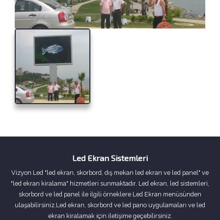
Led Ekran Sistemleri
Vizyon Led "led ekran, skorbord, dış mekan led ekran ve led panel" ve
"led ekran kiralama" hizmetleri sunmaktadır. Led ekran, led sistemleri,
skorbord ve led panel ile ilgili örneklere Led Ekran menüsünden
ulaşabilirsiniz.Led ekran, skorbord ve led pano uygulamaları ve led
ekran kiralamak için iletişime geçebilirsiniz.