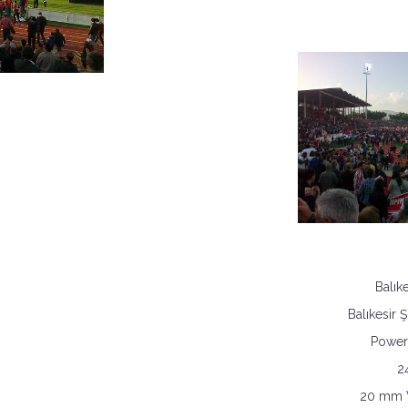
Balıke
Balıkesir
Power
2
20 mm V