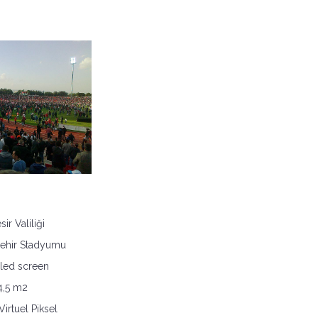
sir Valiliği
 Şehir Stadyumu
led screen
4,5 m2
irtuel Piksel